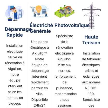
Photovoltaïque
Électricité
Dépannage
Générale
Rapide
Spécialiste
Haute
de la
Une panne
Tension
Installation
rénovation
électrique à
électrique
électrique à
Installation
Aiguillon?
neuve ou
Aiguillon.
de tableaux
Notre
rénovation à
Mise aux
électriques,
équipe de
Aiguillon,
normes,
prises et
dépannage
notre
renforcement
éclairages
intervient
équipe
de
aux normes
rapidement
intervient
puissance,
NF C15-
partout en
selon les
modernisation
100.
ville.
normes en
: nous
Spécialiste
Disponible
vigueur.
assurons
des
24h/24