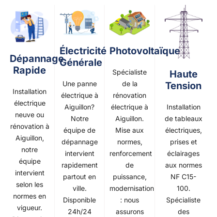
Photovoltaïque
Électricité
Dépannage
Générale
Rapide
Spécialiste
Haute
de la
Une panne
Tension
Installation
rénovation
électrique à
électrique
électrique à
Installation
Aiguillon?
neuve ou
Aiguillon.
de tableaux
Notre
rénovation à
Mise aux
électriques,
équipe de
Aiguillon,
normes,
prises et
dépannage
notre
renforcement
éclairages
intervient
équipe
de
aux normes
rapidement
intervient
puissance,
NF C15-
partout en
selon les
modernisation
100.
ville.
normes en
: nous
Spécialiste
Disponible
vigueur.
assurons
des
24h/24